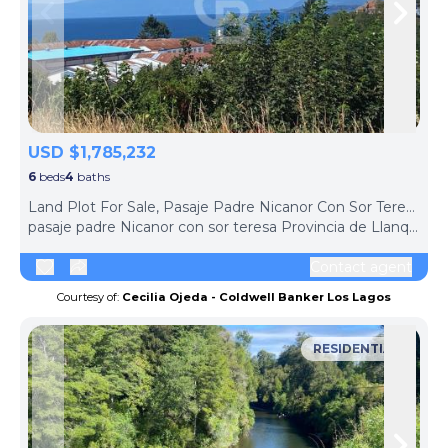
Skip to previous slide page
Skip 
USD $1,785,232
6
beds
4
baths
ph
Land Plot For Sale, Pasaje Padre Nicanor Con Sor Teresa Provincia De Llanquihue (Puerto Varas, Chile)
pasaje padre Nicanor con sor teresa Provincia de Llanquihue, Puerto Varas, Los Lagos Region, 5550596, Chile
Contact agent
Courtesy of:
Cecilia Ojeda - Coldwell Banker Los Lagos
RESIDENTIAL