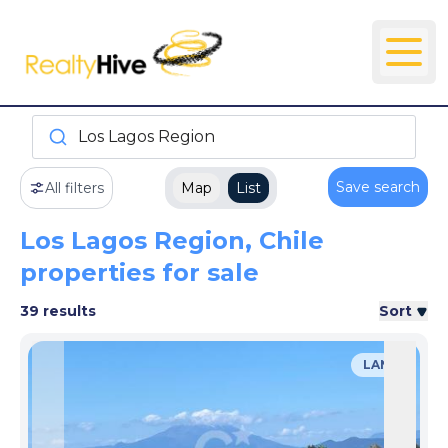
Los Lagos Region
Save search
All filters
Map
List
Los Lagos Region, Chile
properties for sale
39 results
Sort
LAND